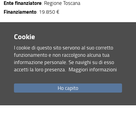
Ente finanziatore
: Regione Toscana
Finanziamento
: 19.850 €
Cookie
TITOLO PROGETTO
Sorveglianza virologica dell’influenza
:
I cookie di questo sito servono al suo corretto
in Toscana 2025-2026
funzionamento e non raccolgono alcuna tua
Responsabile scientifico
Prof. Simone Giannecchini
:
informazione personale. Se navighi su di esso
Ente finanziatore
: Regione Toscana
accetti la loro presenza.
Maggiori informazioni
Finanziamento
: 26.000 €
Ho capito
TITOLO PROGETTO
:
IN-FORMA pIattaforma iNnovativa
Funzionale e adattiva per prOmuoveRe un
invecchiaMento sAno e attivo