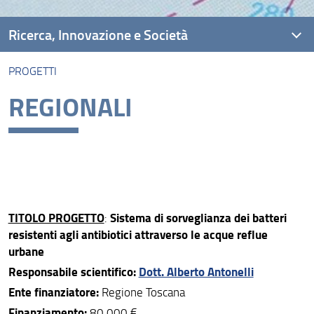
Ricerca, Innovazione e Società
PROGETTI
Ambiti di Ricerca
REGIONALI
Unità di Ricerca
Piattaforme di Ricerca
Progetti
Risultati e Impatto
TITOLO PROGETTO
Sistema di sorveglianza dei batteri
:
Collabora con Noi!
resistenti agli antibiotici attraverso le acque reflue
urbane
Responsabile scientifico:
Dott. Alberto Antonelli
Ente finanziatore:
Regione Toscana
Finanziamento:
80.000 €