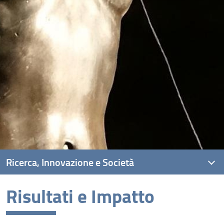
Ricerca, Innovazione e Società
Risultati e Impatto
Ambiti di Ricerca
Unità di Ricerca