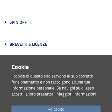
Piattaforme di Ricerca
Progetti
SPIN OFF
Risultati e Impatto
Collabora con Noi!
BREVETTI e LICENZE
Cookie
PUBBLICAZIONI
I cookie di questo sito servono al suo corretto
funzionamento e non raccolgono alcuna tua
informazione personale. Se navighi su di esso
accetti la loro presenza.
Maggiori informazioni
Condividi
Ho capito
ultimo aggiornamento