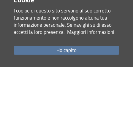
I cookie di questo sito servono al suo corretto
funzionamento e non raccolgono alcuna tua
Clinical competence in terapia intensiva cardiologica
informazione personale. Se navighi su di esso
3-scheda_clinical_competence
3-
accetti la loro presenza.
Maggiori informazioni
piano_studi_clinical_competence
3-
scadenze_clinical_competence
Ho capito
Coordinatore:
Prof. Francesco Cappelli
Co-management perioperatorio nel paziente
vasculopatico
2-scheda_master_co_management
2-
piano_studi_co_management
2-
scadenze_co_management
Coordinatore:
Prof. Raf
faele
Pulli