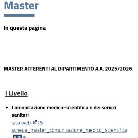
Master
Corsi di Laurea Triennali
Corsi di Laurea Magistrali
In questa pagina
Corsi di Laurea Magistrali a Ciclo Unico
Scuole di Specializzazione
Master
Corsi di Perfezionamento
MASTER AFFERENTI AL DIPARTIMENTO A.A. 2025/2026
Dottorato di Ricerca
I Livello
Comunicazione medico-scientifica e dei servizi
sanitari
sito web
|
5-
scheda_master_comunicazione_medico_scientifica
5-