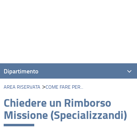
Dipartimento
AREA RISERVATA
COME FARE PER...
Presentazione
Chiedere un Rimborso
Missione
Missione (Specializzandi)
Visione
Assicurazione della Qualità