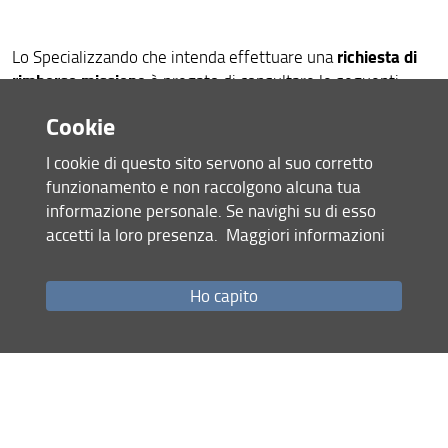
Organizzazione
Persone
richiesta di
Lo Specializzando che intenda effettuare una
rimborso missione
è pregato di consultare le seguenti
Bandi e Avvisi
slide informative
per avere tutte le informazioni utili.
Cookie
Struttura e Sedi
Condividi
I cookie di questo sito servono al suo corretto
Area Riservata
funzionamento e non raccolgono alcuna tua
informazione personale. Se navighi su di esso
ultimo aggiornamento
accetti la loro presenza.
Maggiori informazioni
07.08.2026
Ho capito
Mappa del sito
RSS feed
Privacy
Note Legali
Accessibilità e usabilità