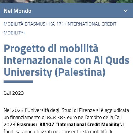
Nel Mondo
MOBILITÀ ERASMUS+ KA 171 (INTERNATIONAL CREDIT
Accordi Internazionali
MOBILITY)
Mobilità Erasmus+ KA 171 (International Credit
Progetto di mobilità
Mobility)
internazionale con Al Quds
Visiting Professor
University (Palestina)
Call 2023
Nel 2023 l’Università degli Studi di Firenze si è aggiudicata
un finanziamento di 848.383 euro nell’ambito della Call
Erasmus+ KA107 “International Credit Mobility”.
2023
I
fondi saranno utilizzati per consentire la mobilità di