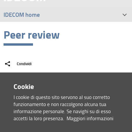
IDECOM home
Peer review
Mission
Ricerche
Pubblicazioni
Condividi
Eventi
Cookie
Chi siamo
Mappa del sito
I cookie di questo sito servono al suo corretto
RSS feed
Collaborazioni
funzionamento e non raccolgono alcuna tua
Privacy
informazione personale. Se navighi su di esso
Contatti
Note Legali
accetti la loro presenza.
Maggiori informazioni
Accessibilità e usabilità
Monitoraggio