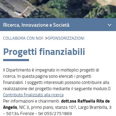
Ricerca, Innovazione e Società
COLLABORA CON NOI!
SPONSORIZZAZIONI
Ambiti di Ricerca
Progetti finanziabili
Unità di Ricerca
Piattaforme di Ricerca
Il Dipartimento è impegnato in molteplici progetti di
Progetti
ricerca. In questa pagina sono elencati i progetti
finanziabili. I soggetti interessati possono contribuire alla
Risultati e Impatto
realizzazione del progetto mediante il seguente modulo:
Collabora con Noi!
Contributo finalizzato alla ricerca
dott.ssa Raffaella Rita de
Per informazioni e chiarimenti:
Angelis
, NIC 3, primo piano, stanza 107, Largo Brambilla, 3
- 50134 Firenze - tel 055/2751869