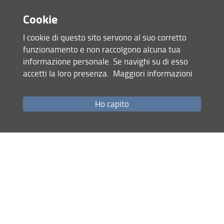
gmail.com
Cookie
I cookie di questo sito servono al suo corretto
SSD
funzionamento e non raccolgono alcuna tua
informazione personale. Se navighi su di esso
MED/42 - IGIENE GENERALE E
accetti la loro presenza.
Maggiori informazioni
APPLICATA
Curriculum
Ho capito
Condividi
ultimo aggiornamento
30.11.2020