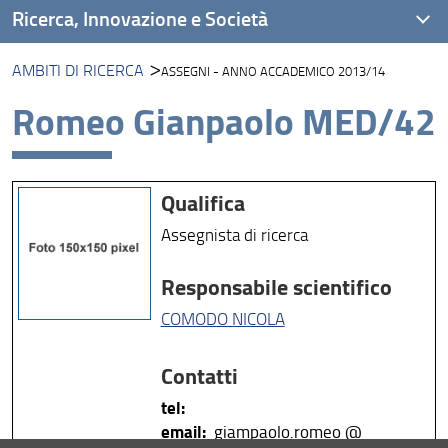
Ricerca, Innovazione e Società
AMBITI DI RICERCA
ASSEGNI - ANNO ACCADEMICO 2013/14
Ambiti di Ricerca
Romeo Gianpaolo MED/42
Unità di Ricerca
Piattaforme di Ricerca
Qualifica
Progetti
Assegnista di ricerca
Risultati e Impatto
Responsabile scientifico
Collabora con Noi!
COMODO NICOLA
Contatti
tel:
email:
giampaolo.romeo @