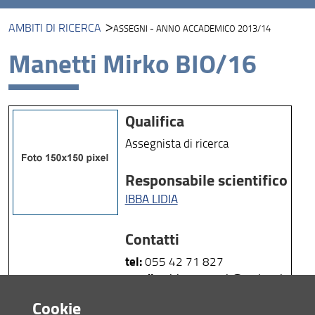
AMBITI DI RICERCA
ASSEGNI - ANNO ACCADEMICO 2013/14
Ambiti di Ricerca
Manetti Mirko BIO/16
Unità di Ricerca
Piattaforme di Ricerca
Qualifica
Progetti
Assegnista di ricerca
Risultati e Impatto
Responsabile scientifico
Collabora con Noi!
IBBA LIDIA
Contatti
tel:
055 42 71 827
email:
mirkomanetti @ yahoo.it
Cookie