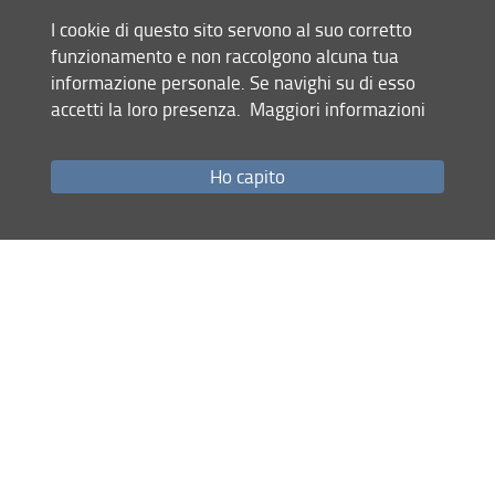
I cookie di questo sito servono al suo corretto
SSD
funzionamento e non raccolgono alcuna tua
BIO/16 - ANATOMIA UMANA
informazione personale. Se navighi su di esso
accetti la loro presenza.
Maggiori informazioni
Curriculum
Ho capito
Condividi
ultimo aggiornamento
30.11.2020
Mappa del sito
RSS feed