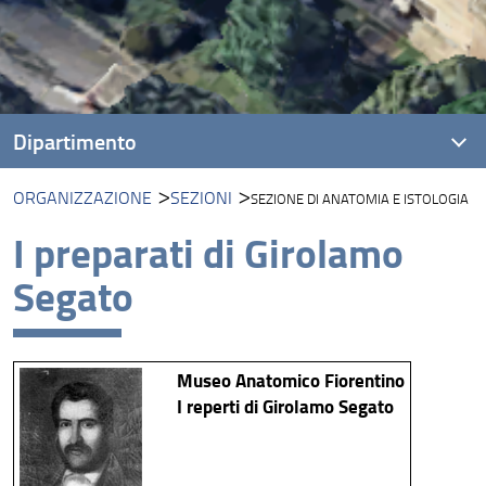
Dipartimento
ORGANIZZAZIONE
SEZIONI
SEZIONE DI ANATOMIA E ISTOLOGIA
Presentazione
I preparati di Girolamo
Missione
Segato
Visione
Assicurazione della Qualità
Museo Anatomico Fiorentino
Organizzazione
I reperti di Girolamo Segato
Persone
Bandi e Avvisi