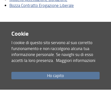
Bozza Contratto Erogazione Liberale
Sponsorizzazione
è operativamente finalizzata ad azzerare
i costi per il Dipartimento organizzatore, assicurando
Cookie
tuttavia un'ottimale riuscita del progetto e
contestualmente dando a uno o più soggetti terzi (
sponsor
)
I cookie di questo sito servono al suo corretto
la possibilità di divulgazione del proprio marchio mediante
funzionamento e non raccolgono alcuna tua
interventi e partecipazione al rilevante contenuto di
informazione personale. Se navighi su di esso
immagine.
accetti la loro presenza.
Maggiori informazioni
La sponsorizzazione avrà il carattere di natura finanziaria,
sotto forma di erogazione economica.
Ho capito
Per contratto di sponsorizzazione, che verrà
successivamente stipulato con definizione specifica di
termini e condizioni, si intende quello a prestazioni
corrispettive, mediante il quale il Dipartimento offre ad
uno o più soggetti terzi (
sponsor
) la possibilità di
divulgazione del proprio marchio.