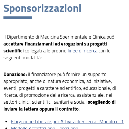
Sponsorizzazioni
Unità di Ricerca
Piattaforme di Ricerca
Progetti
Il Dipartimento di Medicina Sperimentale e Clinica può
Risultati e Impatto
accettare finanziamenti ed erogazioni su progetti
scientifici
collegati alle proprie
linee di ricerca
con le
Collabora con Noi!
seguenti modalità:
Donazione:
il finanziatore può fornire un supporto
appropriato, anche di natura economica, ad iniziative,
eventi, progetti a carattere scientifico, educazionale, di
ricerca, di promozione della ricerca, assistenziale, nei
scegliendo di
settori clinici, scientifici, sanitari e sociali
inviare la lettera oppure il contratto
:
Elargizione Liberale per Attività di Ricerca_Modulo n-1
Modello Accettazione Donazione