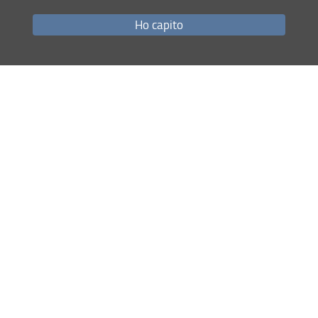
Ho capito
Condividi
ultimo aggiornamento
30.11.2020