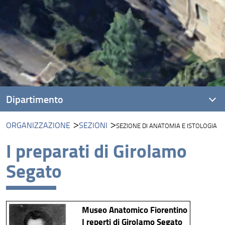
Dipartimento
ORGANIZZAZIONE
SEZIONI
SEZIONE DI ANATOMIA E ISTOLOGIA
Presentazione
I preparati di Girolamo
Missione
Segato
Visione
Assicurazione della Qualità
Museo Anatomico Fiorentino
Organizzazione
I reperti di Girolamo Segato