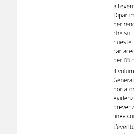
all’even
Dipartim
per rend
che sul
queste 
cartaceo
per l’8
Il volu
Generat
portato
evidenz
prevenz
linea co
L’event