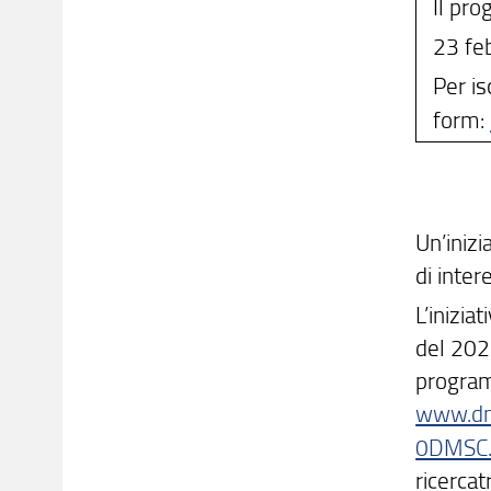
Il pr
23 fe
Per is
form:
Un’iniz
di inter
L’inizia
del 2023
program
www.dm
0DMSC.
ricercat