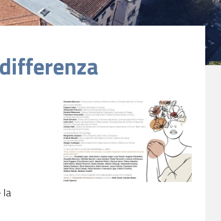
 differenza
 la