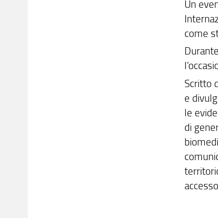
Un even
Interna
come st
Durante
l’occasi
Scritto 
e divulg
le evide
di gener
biomedic
comunic
territor
accesso 