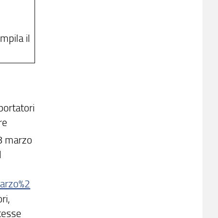
mpila il
portatori
re
’8 marzo
l
marzo%2
ri,
ntesse