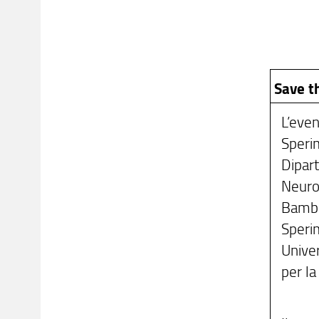
Save t
L’eve
Sperim
Dipart
Neuro
Bambi
Sperim
Univer
per l