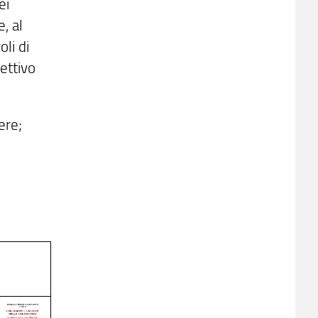
ei
e, al
li di
iettivo
ere;