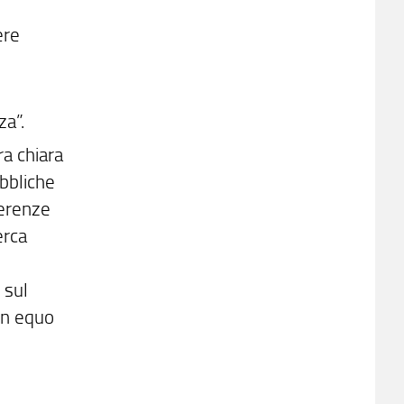
ere
za”.
ra chiara
ubbliche
ferenze
erca
 sul
 un equo