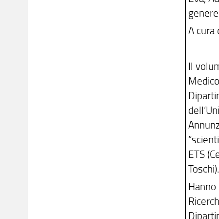
genere
A cura 
Il vol
Medico-
Diparti
dell’Un
Annunzi
“scient
ETS (Ce
Toschi)
Hanno c
Ricerch
Diparti