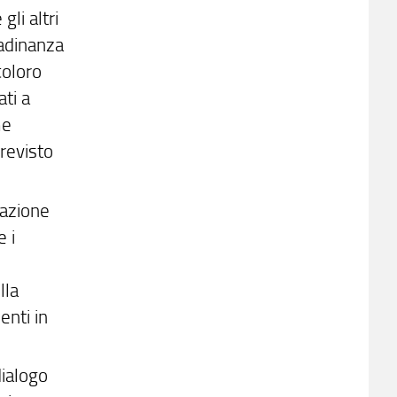
gli altri
tadinanza
coloro
ti a
me
previsto
cazione
 i
e
lla
enti in
dialogo