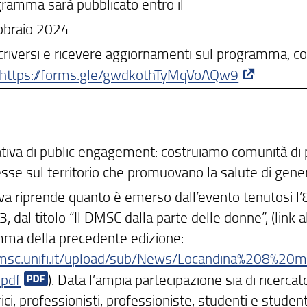
ogramma sarà pubblicato entro il
bbraio 2024
criversi e ricevere aggiornamenti sul programma, co
https://forms.gle/gwdkothTyMqVoAQw9
iativa di public engagement: costruiamo comunità di 
esse sul territorio che promuovano la salute di gene
tiva riprende quanto è emerso dall’evento tenutosi l
, dal titolo “Il DMSC dalla parte delle donne”, (link a
ma della precedente edizione:
sc.unifi.it/upload/sub/News/Locandina%208%20
pdf
). Data l’ampia partecipazione sia di ricercato
rici, professionisti, professioniste, studenti e stude