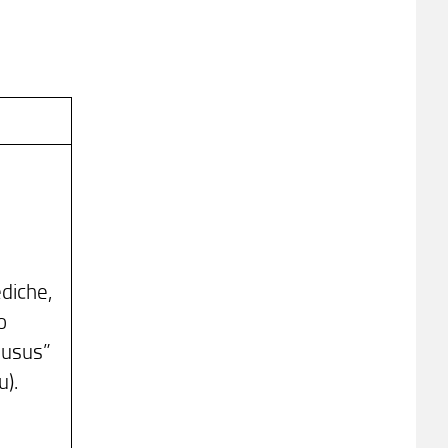
diche,
o
e usus”
u).