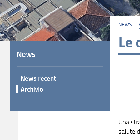
NEWS
Le 
News
News recenti
Archivio
Una str
salute d