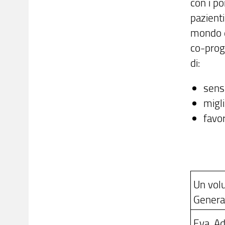
con i po
pazienti
mondo de
co-proge
di:
sensi
migli
favor
Un vol
Genera
Eva, Ad