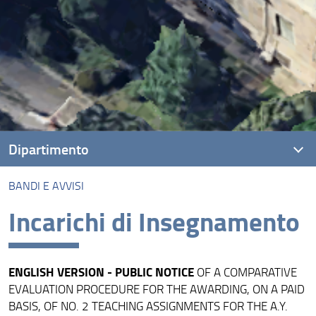
Dipartimento
BANDI E AVVISI
Presentazione
Incarichi di Insegnamento
Missione
Visione
ENGLISH VERSION - PUBLIC NOTICE
OF A COMPARATIVE
Assicurazione della Qualità
EVALUATION PROCEDURE FOR THE AWARDING, ON A PAID
BASIS, OF NO. 2 TEACHING ASSIGNMENTS FOR THE A.Y.
Organizzazione