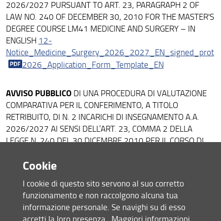
2026/2027 PURSUANT TO ART. 23, PARAGRAPH 2 OF
Persone
LAW NO. 240 OF DECEMBER 30, 2010 FOR THE MASTER'S
DEGREE COURSE LM41 MEDICINE AND SURGERY – IN
Bandi e Avvisi
ENGLISH
12-
Notice_Medicine_Surgery_2026_2027_EN_signed_prot
Struttura e Sedi
2026_Application_Form_Template_EN
Area Riservata
AVVISO PUBBLICO
DI UNA PROCEDURA DI VALUTAZIONE
COMPARATIVA PER IL CONFERIMENTO, A TITOLO
RETRIBUITO, DI N. 2 INCARICHI DI INSEGNAMENTO A.A.
2026/2027 AI SENSI DELL’ART. 23, COMMA 2 DELLA
LEGGE N. 240 DEL 30 DICEMBRE 2010 PER IL CORSO DI
LAUREA LM41 MEDICINE AND SURGERY – IN LINGUA
Cookie
INGLESE
12 - BANDO Medicine and Surgery_signed_prot
2026_mod_candidatura
I cookie di questo sito servono al suo corretto
funzionamento e non raccolgono alcuna tua
AVVISO PUBBLICO
DI UNA PROCEDURA DI VALUTAZIONE
informazione personale. Se navighi su di esso
COMPARATIVA PER IL CONFERIMENTO, A TITOLO
accetti la loro presenza.
Maggiori informazioni