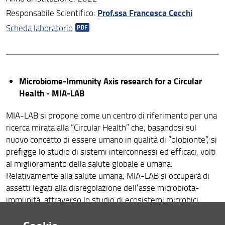
Prof.ssa Francesca Cecchi
Responsabile Scientifico:
Scheda laboratorio
Microbiome-Immunity Axis research for a Circular
Health - MIA-LAB
MIA-LAB si propone come un centro di riferimento per una
ricerca mirata alla “Circular Health” che, basandosi sul
nuovo concetto di essere umano in qualità di “olobionte”, si
prefigge lo studio di sistemi interconnessi ed efficaci, volti
al miglioramento della salute globale e umana.
Relativamente alla salute umana, MIA-LAB si occuperà di
assetti legati alla disregolazione dell’asse microbiota-
immunità, attraverso lo studio di ecosistemi microbici
complessi umani, animali, vegetali e ambientali. Si propone
inoltre di sviluppare metodi analitici innovativi, per