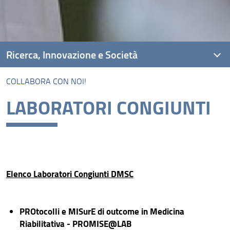
Ricerca, Innovazione e Società
COLLABORA CON NOI!
Ambiti di Ricerca
LABORATORI CONGIUNTI
Unità di Ricerca
Piattaforme di Ricerca
Progetti
Risultati e Impatto
Elenco Laboratori Congiunti DMSC
Collabora con Noi!
PROtocolli e MISurE di outcome in Medicina
Riabilitativa - PROMISE@LAB