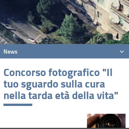
News
Concorso fotografico "Il
News recenti
tuo sguardo sulla cura
Archivio
nella tarda età della vita"