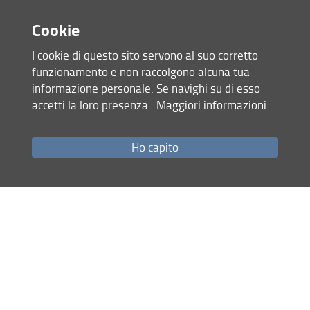
Cookie
Consulta la pagina dedicata (URL)
22 Luglio 2024 (
Archiviata
)
I cookie di questo sito servono al suo corretto
funzionamento e non raccolgono alcuna tua
Condividi
informazione personale. Se navighi su di esso
accetti la loro presenza.
Maggiori informazioni
Mappa del sito
RSS feed
Ho capito
Privacy
Note Legali
Accessibilità e usabilità
Monitoraggio
Area personale