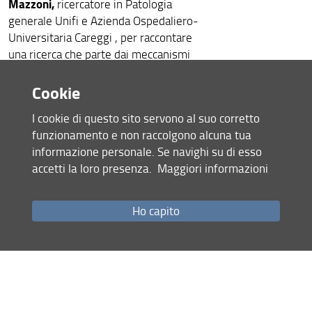
Mazzoni,
ricercatore in Patologia
generale Unifi e Azienda Ospedaliero-
Universitaria Careggi , per raccontare
una ricerca che parte dai meccanismi
più piccoli del nostro organismo e
arriva a domande molto concrete per la
Cookie
salute.
I cookie di questo sito servono al suo corretto
funzionamento e non raccolgono alcuna tua
Dalla risposta a SARS-CoV-2 allo
informazione personale. Se navighi su di esso
studio delle neoplasie, fino alle
accetti la loro presenza.
Maggiori informazioni
strategie che cercano di rendere il
sistema immunitario sempre più
preciso nel riconoscere e combattere
Ho capito
ciò che ci minaccia.